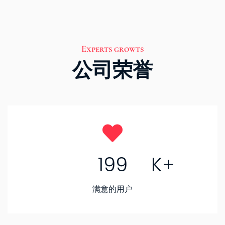
Experts growts
公司荣誉
199
满意的用户