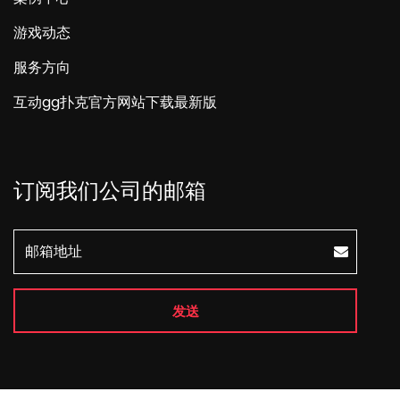
游戏动态
服务方向
互动gg扑克官方网站下载最新版
订阅我们公司的邮箱
发送