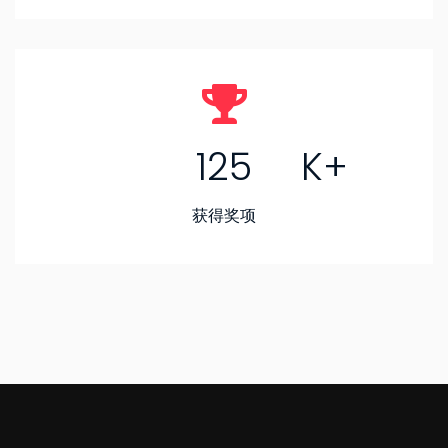
125
获得奖项