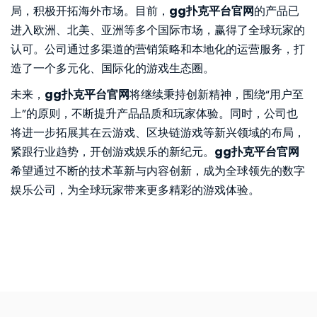
局，积极开拓海外市场。目前，
gg扑克平台官网
的产品已
进入欧洲、北美、亚洲等多个国际市场，赢得了全球玩家的
认可。公司通过多渠道的营销策略和本地化的运营服务，打
造了一个多元化、国际化的游戏生态圈。
未来，
gg扑克平台官网
将继续秉持创新精神，围绕“用户至
上”的原则，不断提升产品品质和玩家体验。同时，公司也
将进一步拓展其在云游戏、区块链游戏等新兴领域的布局，
紧跟行业趋势，开创游戏娱乐的新纪元。
gg扑克平台官网
希望通过不断的技术革新与内容创新，成为全球领先的数字
娱乐公司，为全球玩家带来更多精彩的游戏体验。