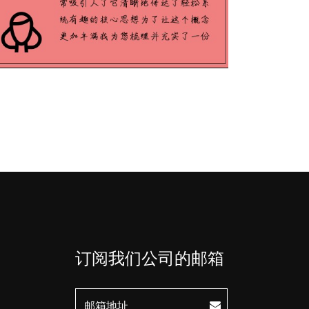
订阅我们公司的邮箱