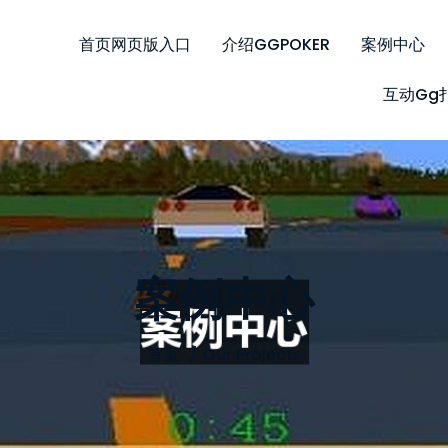
首页网页版入口
介绍GGPOKER
案例中心
互动gg
案例中心
首页
Our Projects