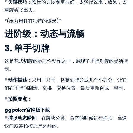
*
关键技巧
：预压的力度要掌握好，太轻没效果，效果，太
重牌会飞出去。
*(压力扇具有独特的弧形)*
进阶级：动态与流畅
3. 单手切牌
这是花式切牌的标志性动作之一，展现了手指对牌的灵活控
制。
*
动作描述
：只用一只手，将整副牌分成几个小部分，让它
们在手指间翻滚、交换、交换位置，最后重新合成一整副。
*
拍照要点
：
ggpoker官网版下载
*
捕捉动态瞬间
：在牌块分离、悬空的时候进行抓拍。高速
快门或连拍模式是必须的。