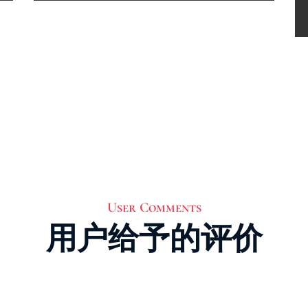
User Comments
用户给予的评价