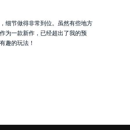
，细节做得非常到位。虽然有些地方
作为一款新作，已经超出了我的预
有趣的玩法！