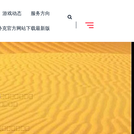
游戏动态
服务方向
扑克官方网站下载最新版