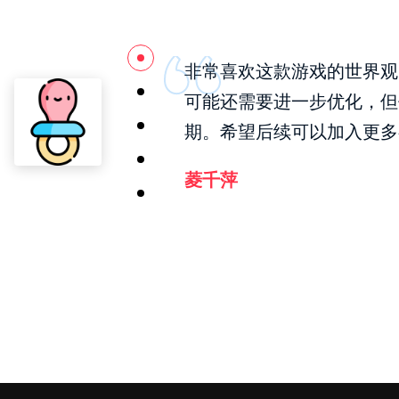
非常喜欢这款游戏的世界观
可能还需要进一步优化，但
期。希望后续可以加入更多
菱千萍