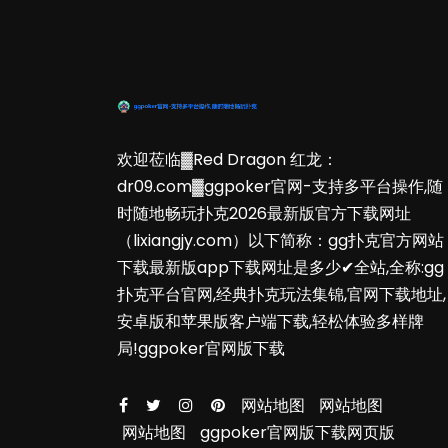
欢迎莅临▓Red Dragon 红龙：
dr09.com▓ggpoker官网-支持多平台操作,随
时随地畅玩扑克2026最新版官方下载网址
（lixiangjy.com）以下简称：gg扑克官方网站
下载最新版app下载网址是多少✔全站,全称:gg
扑克平台官网,经典扑克玩法集锦,官网下载地址,
安卓版和苹果版客户端下载,轻松体验多样牌
局!ggpoker官网版下载
网站地图
网站地图
网站地图
ggpoker官网版下载网页版