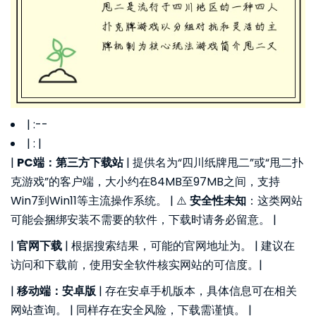
| :--
| : |
|
PC端：第三方下载站
| 提供名为“四川纸牌甩二”或“甩二扑
克游戏”的客户端，大小约在84MB至97MB之间，支持
Win7到Win11等主流操作系统。 | ⚠️
安全性未知
：这类网站
可能会捆绑安装不需要的软件，下载时请务必留意。 |
|
官网下载
| 根据搜索结果，可能的官网地址为
。 | 建议在
访问和下载前，使用安全软件核实网站的可信度。|
|
移动端：安卓版
| 存在安卓手机版本，具体信息可在相关
网站查询。 | 同样存在安全风险，下载需谨慎。 |