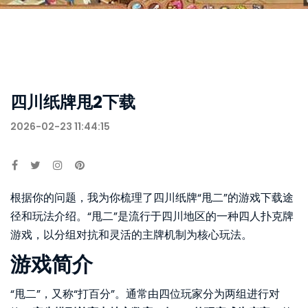
四川纸牌甩2下载
2026-02-23 11:44:15
根据你的问题，我为你梳理了四川纸牌“甩二”的游戏下载途
径和玩法介绍。“甩二”是流行于四川地区的一种四人扑克牌
游戏，以分组对抗和灵活的主牌机制为核心玩法。
游戏简介
“甩二”，又称“打百分”。通常由四位玩家分为两组进行对