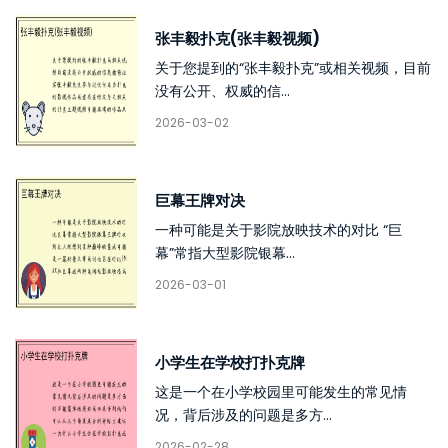
张丰毅扑克(张丰毅视频)
关于您提到的“张丰毅扑克”或相关视频，目前
没有公开、权威的信...
2026-03-02
巨幕王牌对决
一种可能是关于影院放映技术的对比 “巨
幕”常指大型影院银幕...
2026-03-01
小学生在学校打扑克牌
这是一个在小学校园里可能发生的常见情
况，背后涉及的问题是多方...
2026-02-28