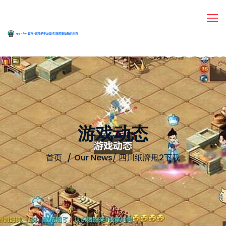
游戏动态
首页
Our News
/
四川纸牌甩2下载